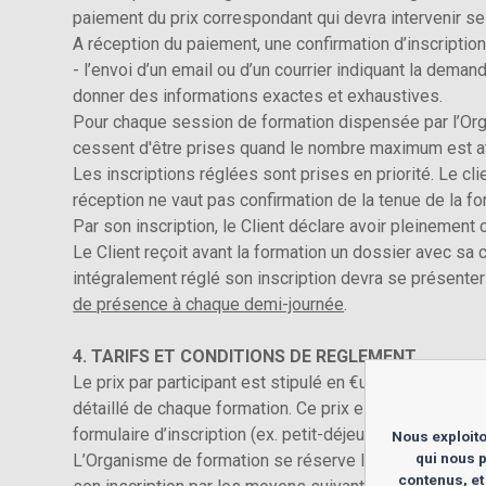
paiement du prix correspondant qui devra intervenir se
A réception du paiement, une confirmation d’inscriptio
- l’envoi d’un email ou d’un courrier indiquant la dema
donner des informations exactes et exhaustives.
Pour chaque session de formation dispensée par l’Org
cessent d'être prises quand le nombre maximum est at
Les inscriptions réglées sont prises en priorité. Le cl
réception ne vaut pas confirmation de la tenue de la fo
Par son inscription, le Client déclare avoir pleinement
Le Client reçoit avant la formation un dossier avec sa 
intégralement réglé son inscription devra se présenter 
de présence à chaque demi-journée
.
4. TARIFS ET CONDITIONS DE REGLEMENT
Le prix par participant est stipulé en €uro HT, T.V.A. 
détaillé de chaque formation. Ce prix est forfaitaire 
formulaire d’inscription (ex. petit-déjeuner, pauses et
Nous exploito
qui nous p
L’Organisme de formation se réserve la possibilité de 
contenus, et