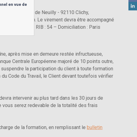
nnel en vue de
 SAS – 37-39 rue de Neuilly - 92110 Clichy,
laire d’inscription. Le virement devra être accompagné
008363 – Clé RIB : 54 – Domiciliation : Paris
raîne, après mise en demeure restée infructueuse,
Banque Centrale Européenne majoré de 10 points outre,
suspendre la participation du client à toute formation
u Code du Travail, le Client devant toutefois vérifier
devra intervenir au plus tard dans les 30 jours de
 vous serez redevable de la totalité des frais
charge de la formation, en remplissant le
bulletin