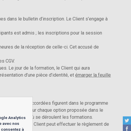
es dans le bulletin d’inscription. Le Client s’engage à
ants est admis ; les inscriptions pour la session
 heures de la réception de celle-ci. Cet accusé de
tes CGV.
s. Le jour de la formation, le Client qui aura
résentation d’une pièce d’identité, et
émarger la feuille
ventuelles remises accordées figurent dans le programme
tions indiquées pour chaque option proposée dans le
ue soit le lieu où se déroulent les formations.
ogle Analytics
te avec nos
la formation. Le Client peut effectuer le règlement de
s consentez à