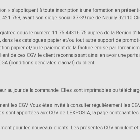
on » s’appliquent à toute inscription à une formation en présen
21 768, ayant son siège social 37-39 rue de Neuilly 92110 Cli
registrée sous le numéro 11 75 44316 75 auprès de la Région d’Il
, dans les catalogues papier et/ou tout autre support de promot
iption papier et/ou le paiement de la facture émise par l’organisme
lient de ces CGV, le client reconnaissant ainsi en avoir une parfa
A (conditions générales d’achat) du client.
ur au jour de la commande. Elles sont imprimables ou téléchargeab
ent les CGV. Vous êtes invité à consulter régulièrement les CGV
es sont apportées aux CGV de LEXPOSIA, la page contenant les CG
ment pour les nouveaux clients. Les présentes CGV annulent et 