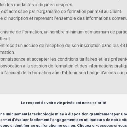
lon les modalités indiquées ci-après.
n est adressée par l’Organisme de formation par mail au Client.
nde d’inscription et reprenant l’ensemble des informations contenu
anisme de Formation, un nombre minimum et maximum de particip
teint.
ient reçoit un accusé de réception de son inscription dans les 48
rmation.
 connaissance et accepter les conditions tarifaires et les présen
convocation à la session de formation et des informations pratique
à l’accueil de la formation afin d’obtenir son badge d’accès sur p
en sus au taux en vigueur au jour de l’inscription ainsi que les é
Le respect de votre vie privée est notre priorité
et couvre les frais pédagogiques, la documentation et les presta
 déjeuner). Les prix des formations ne sont pas modifiables quel q
ns uniquement la technologie mise à disposition gratuitement par Go
ermet d’évaluer facilement l'engagement des utilisateurs de notre si
refuser l’accès à la formation en cas de non-paiement au jour de 
 donc d'identifier ce qui fonctionne ou non. Cliquez ci-dessous si vou