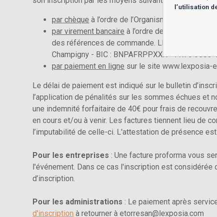
son inscription par les moyens suivants :
l’utilisation
par chèque
à l’ordre de l’Organisme de formation 
par virement bancaire
à l’ordre de l’Organisme de
des références de commande. LEXposia SA – Code
Champigny - BIC : BNPAFRPPXXX - FR76 3000 
par paiement en ligne
sur le site www.lexposia-
Le délai de paiement est indiqué sur le bulletin d’ins
l’application de pénalités sur les sommes échues et n
une indemnité forfaitaire de 40€ pour frais de recouvr
en cours et/ou à venir. Les factures tiennent lieu de c
l’imputabilité de celle-ci. L'attestation de présence es
Pour les entreprises
: Une facture proforma vous sera
l'événement. Dans ce cas l'inscription est considérée 
d’inscription.
Pour les administrations
: Le paiement après service
d'inscription
à retourner à etorresan@lexposia.com