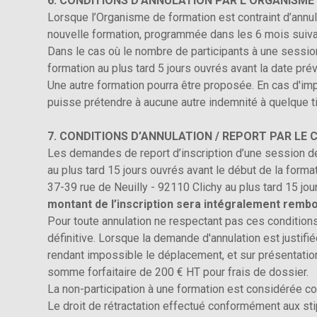
6. CONDITIONS D’ANNULATION PAR L’ORGANISME
Lorsque l’Organisme de formation est contraint d’annu
nouvelle formation, programmée dans les 6 mois suivan
Dans le cas où le nombre de participants à une session
formation au plus tard 5 jours ouvrés avant la date pré
Une autre formation pourra être proposée. En cas d'imp
puisse prétendre à aucune autre indemnité à quelque tit
7. CONDITIONS D’ANNULATION / REPORT PAR LE 
Les demandes de report d’inscription d’une session de
au plus tard 15 jours ouvrés avant le début de la form
37-39 rue de Neuilly - 92110 Clichy au plus tard 15 jou
montant de l’inscription sera intégralement rembo
Pour toute annulation ne respectant pas ces conditions, 
définitive. Lorsque la demande d'annulation est justifié
rendant impossible le déplacement, et sur présentation 
somme forfaitaire de 200 € HT pour frais de dossier.
La non-participation à une formation est considérée c
Le droit de rétractation effectué conformément aux sti