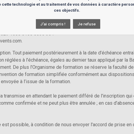
 de cette technologie et au traitement de vos données à caractère perso
ces objectifs.
dont l’adresse figure sur le formulaire d’inscription : LEXPOSIA
 formation dont les coordonnées bancaires figurent sur le formu
J'ai compris !
Je refuse
 banque : 30004 – Code guichet : 02910 - N° de compte : 00010
4029 1000 0100 0836 354
events.com.
cription. Tout paiement postérieurement à la date d’échéance ent
on réglées à l’échéance, égales au dernier taux appliqué par la 
ement. De plus l’Organisme de formation se réserve la faculté de 
onvention de formation simplifiée conformément aux dispositions d
t envoyée à l’issue de la formation.
 transmise en attendant le paiement différé de l'inscription qui 
comme confirmée et ne peut plus être annulée ; en cas d’absence
 est possible, à condition de nous envoyer l'accord de prise en 