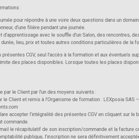
rmations :
ournée pour répondre à une voire deux questions dans un domai
honneur, d’une filière pendant une journée.
t d’apprentissage avec le souffle d’un Salon, des rencontres, de
ée, lieu, prix et toutes autres conditions particulières de la for
 présentes CGV, seul l’accès à la formation et aux éventuels supp
limite des places disponibles. Lorsque toutes les places disponi
e par le Client par l'un des moyens suivants :
 par le Client et remis à l’Organisme de formation : LEXposia SAS 
vents.com
lare accepter l’intégralité des présentes CGV en cliquant sur le b
vaut commande.
mail le récapitulatif de son inscription/commande et la facture 
tabilité publique, l’inscription ne sera définitivement accepté