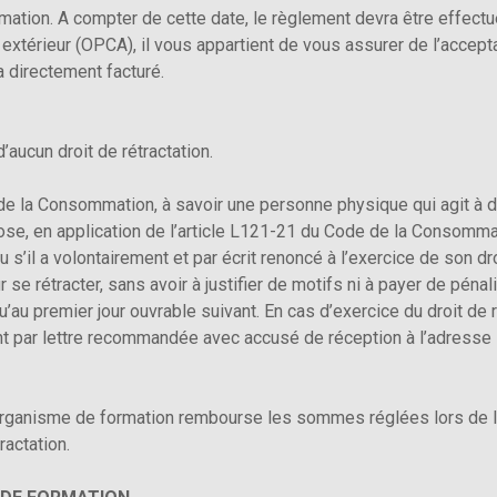
mation. A compter de cette date, le règlement devra être effectue
 extérieur (OPCA), il vous appartient de vous assurer de l’accep
a directement facturé.
’aucun droit de rétractation.
 la Consommation, à savoir une personne physique qui agit à des
spose, en application de l’article L121-21 du Code de la Consommat
ou s’il a volontairement et par écrit renoncé à l’exercice de son dro
 se rétracter, sans avoir à justifier de motifs ni à payer de pénal
’au premier jour ouvrable suivant. En cas d’exercice du droit de r
joint par lettre recommandée avec accusé de réception à l’adres
 l’Organisme de formation rembourse les sommes réglées lors de
ractation.