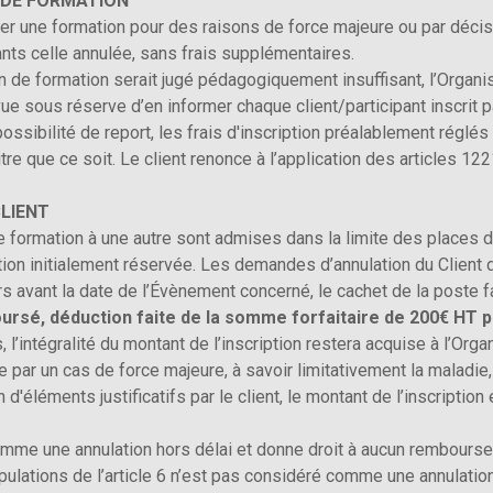
 DE FORMATION
ler une formation pour des raisons de force majeure ou par décis
ts celle annulée, sans frais supplémentaires.
 de formation serait jugé pédagogiquement insuffisant, l’Organi
vue sous réserve d’en informer chaque client/participant inscrit p
ossibilité de report, les frais d'inscription préalablement réglé
re que ce soit. Le client renonce à l’application des articles 122
CLIENT
 formation à une autre sont admises dans la limite des places d
ation initialement réservée. Les demandes d’annulation du Client
rs avant la date de l’Évènement concerné, le cachet de la poste fa
ursé, déduction faite de la somme forfaitaire de 200€ HT po
l’intégralité du montant de l’inscription restera acquise à l’Orga
e par un cas de force majeure, à savoir limitativement la maladie,
d'éléments justificatifs par le client, le montant de l’inscriptio
omme une annulation hors délai et donne droit à aucun rembours
pulations de l’article 6 n’est pas considéré comme une annulation