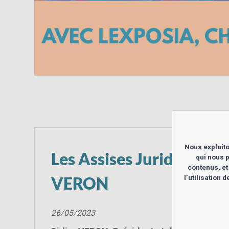
Nous exploito
Les Assises Juridiques d
qui nous p
contenus, et
VERON
l’utilisation
26/05/2023