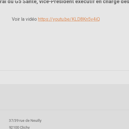
ral du G5 Santé, vice-Président exécutif en charge des
Voir la vidéo
https://youtu.be/KLD8Kn5v4iQ
37/39 rue de Neuilly
92100 Clichy