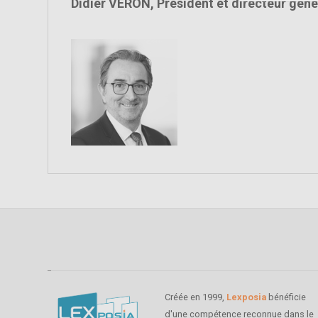
Didier VERON, Président et directeur géné
Créée en 1999,
Lexposia
bénéficie
d'une compétence reconnue dans le