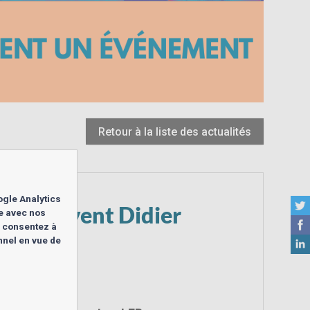
Retour à la liste des actualités
ogle Analytics
es reçoivent Didier
te avec nos
s consentez à
nnel en vue de